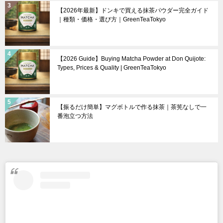
【2026年最新】ドンキで買える抹茶パウダー完全ガイド
｜種類・価格・選び方｜GreenTeaTokyo
【2026 Guide】Buying Matcha Powder at Don Quijote:
Types, Prices & Quality | GreenTeaTokyo
【振るだけ簡単】マグボトルで作る抹茶｜茶筅なしで一
番泡立つ方法