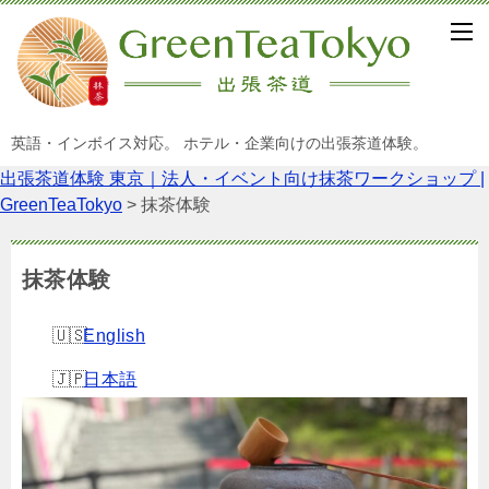
英語・インボイス対応。 ホテル・企業向けの出張茶道体験。
出張茶道体験 東京｜法人・イベント向け抹茶ワークショップ |
GreenTeaTokyo
>
抹茶体験
抹茶体験
English
日本語