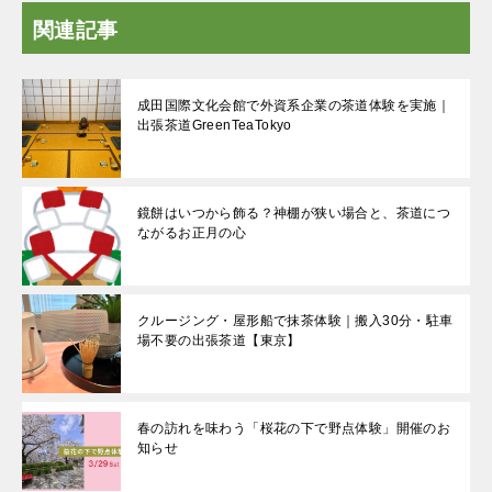
関連記事
成田国際文化会館で外資系企業の茶道体験を実施｜
出張茶道GreenTeaTokyo
鏡餅はいつから飾る？神棚が狭い場合と、茶道につ
ながるお正月の心
クルージング・屋形船で抹茶体験｜搬入30分・駐車
場不要の出張茶道【東京】
春の訪れを味わう「桜花の下で野点体験」開催のお
知らせ