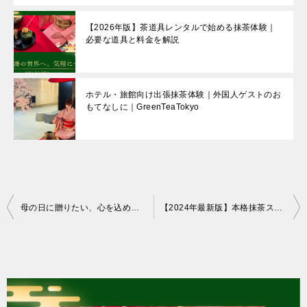
【2026年版】茶道具レンタルで始める抹茶体験｜
必要な道具と料金を解説
ホテル・旅館向け出張抹茶体験｜外国人ゲストのお
もてなしに｜GreenTeaTokyo
投
母の日に贈りたい、心を込めた和のギフト～茶道で伝える感謝の想い～
【2024年最新版】本格抹茶スイーツを味わう！東京の厳選抹茶カフェ7選
稿
ナ
ビ
ゲ