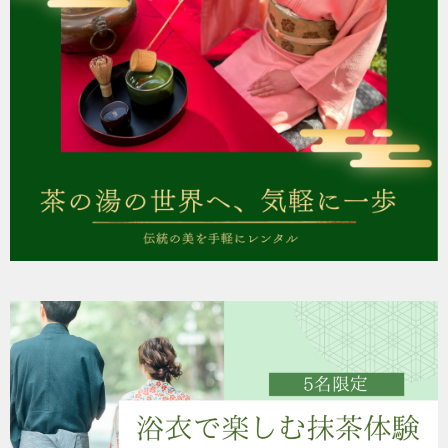
ー
シ
ョ
ン