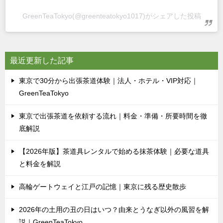
GreenTeaTokyo(@greenteatokyo1017)がシェアした投稿
最近更新した記事
東京で30分から出張茶道体験｜法人・ホテル・VIP対応｜
GreenTeaTokyo
東京で出張茶道を依頼する流れ｜料金・準備・所要時間を徹
底解説
【2026年版】茶道具レンタルで始める抹茶体験｜必要な道具
と料金を解説
高輪ゲートウェイと江戸の記憶｜東京に残る歴史散歩
2026年の土用の丑の日はいつ？由来とうなぎ以外の風習を解
説｜GreenTeaTokyo