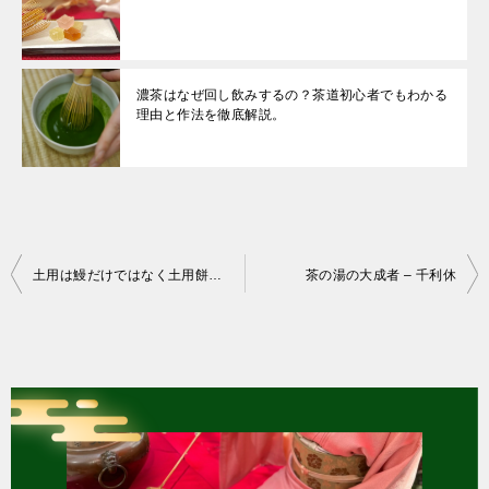
濃茶はなぜ回し飲みするの？茶道初心者でもわかる
理由と作法を徹底解説。
投
土用は鰻だけではなく土用餅も食べてみよう！
茶の湯の大成者 – 千利休
稿
ナ
ビ
ゲ
ー
シ