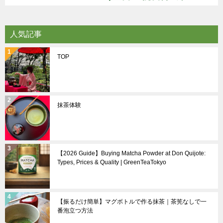
人気記事
TOP
抹茶体験
【2026 Guide】Buying Matcha Powder at Don Quijote:
Types, Prices & Quality | GreenTeaTokyo
【振るだけ簡単】マグボトルで作る抹茶｜茶筅なしで一
番泡立つ方法