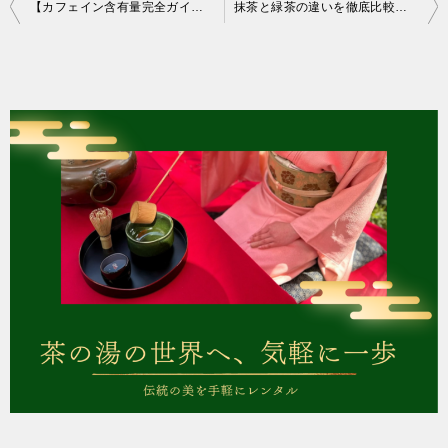
投
【カフェイン含有量完全ガイド】抹茶の意外な真実とその効果
抹茶と緑茶の違いを徹底比較！栄養価とカフェイン量の科学的分析
稿
ナ
ビ
ゲ
ー
シ
ョ
ン