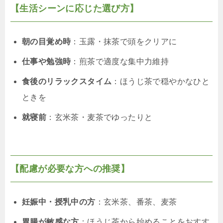
【生活シーンに応じた選び方】
朝の目覚め時
：玉露・抹茶で頭をクリアに
仕事や勉強時
：煎茶で適度な集中力維持
食後のリラックスタイム
：ほうじ茶で穏やかなひと
ときを
就寝前
：玄米茶・麦茶でゆったりと
【配慮が必要な方への推奨】
妊娠中・授乳中の方
：玄米茶、番茶、麦茶
胃腸が敏感な方
：ほうじ茶から始めることをおすす