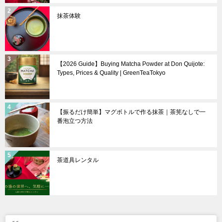
抹茶体験
【2026 Guide】Buying Matcha Powder at Don Quijote:
Types, Prices & Quality | GreenTeaTokyo
【振るだけ簡単】マグボトルで作る抹茶｜茶筅なしで一
番泡立つ方法
茶道具レンタル