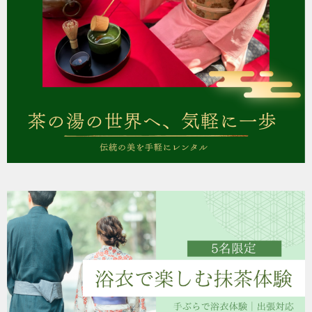
シ
ョ
ン