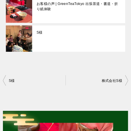
お客様の声 | GreenTeaTokyo 出張茶道・書道・折
り紙体験
S様
投
S様
株式会社S様
稿
ナ
ビ
ゲ
ー